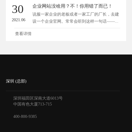
30
企业网站没啥用？不！你用错了而已！
说服一家企业的老板或者一家工厂的厂长，去建
2021.06
设一个企业官网。常常会听到这样一句话——...
查看详情
深圳 (总部)
深圳福田区深南大道6013号
中国有色大厦
713-715
400-800-9385