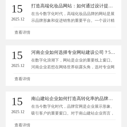
建设公司本身是做互联网产品的，在网络上推广
15
打造高端化妆品网站：如何通过设计提升品牌奢华感与转化率
自己的产品属于...
在当今数字化时代，高端化妆品品牌的网站是展
2025.12
示品牌形象和促进销售的重要平台。一个设计精
良的网站不仅能传递品牌的奢华感，还能有效提
查看详情
高转化率。那么，如何通过设计来打造这样一个
高端化妆品网站呢？接下来我们将探讨几个关键
方面。 视觉风格奠定奢华基调 高端化妆品...
15
河南企业如何选择专业网站建设公司？5大关键因素解析
在数字化浪潮下，网站是企业的重要线上窗口。
2025.12
河南企业若想在网络世界崭露头角，选对专业网
站建设公司至关重要。接下来为您解析5大关键
查看详情
因素，助您做出明智之选。 技术实力 专业网站
建设公司要有过硬技术实力。能熟练运用多种技
术搭建网站，确保网站在不同设备上都能完...
15
南山建站企业如何打造高转化率的品牌官网
在当今数字化时代，品牌官网是企业展示形象、
2025.12
吸引客户的重要窗口。对于南山建站企业而言，
打造高转化率的品牌官网至关重要。它不仅能提
查看详情
升企业的知名度，还能直接带来业务增长。以下