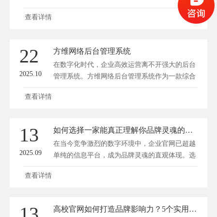
仅能提升形象，还能带来更多商业机会。然而，
查看详情
如何选择最适合的开发团队成了一大难题。下面
就为大家详细介绍选择高端网站定制开发团队的
要点。 查看过往案例 一个开发团队的过...
22
方维网络后台管理系统
在数字化时代，企业高效运营离不开强大的后台
2025.10
管理系统。方维网络后台管理系统作为一款综合
解决方案，帮助企业简化流程、提升效率，并适
查看详情
应快速变化的市场需求。该系统集成了先进技
术，支持多平台操作，为用户提供无缝的管理体
验。无论是小型企业还是大型机构，都能通过它
13
如何选择一家能真正理解你品牌灵魂的创意官网设计公司
实现资源优化...
在当今竞争激烈的数字环境中，企业官网已超越
2025.09
单纯的信息平台，成为品牌灵魂的直观体现。选
择一家能深度理解您品牌内核的创意官网设计公
查看详情
司，不仅关乎视觉美感，更是塑造独特市场身份
的关键。方维网站设计将引导您通过几个核心维
度，找到那个能真正共鸣您品牌故事的设计伙
13
高校官网如何打造品牌影响力？5个实用推广策略解析
伴，确保您的...