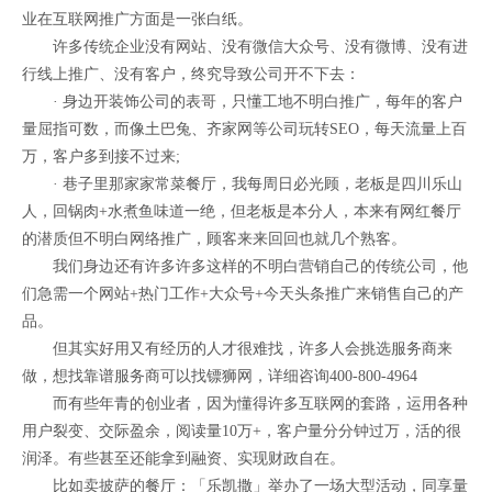
业在互联网推广方面是一张白纸。
许多传统企业没有网站、没有微信大众号、没有微博、没有进
行线上推广、没有客户，终究导致公司开不下去：
· 身边开装饰公司的表哥，只懂工地不明白推广，每年的客户
量屈指可数，而像土巴兔、齐家网等公司玩转SEO，每天流量上百
万，客户多到接不过来;
· 巷子里那家家常菜餐厅，我每周日必光顾，老板是四川乐山
人，回锅肉+水煮鱼味道一绝，但老板是本分人，本来有网红餐厅
的潜质但不明白网络推广，顾客来来回回也就几个熟客。
我们身边还有许多许多这样的不明白营销自己的传统公司，他
们急需一个网站+热门工作+大众号+今天头条推广来销售自己的产
品。
但其实好用又有经历的人才很难找，许多人会挑选服务商来
做，想找靠谱服务商可以找镖狮网，详细咨询400-800-4964
而有些年青的创业者，因为懂得许多互联网的套路，运用各种
用户裂变、交际盈余，阅读量10万+，客户量分分钟过万，活的很
润泽。有些甚至还能拿到融资、实现财政自在。
比如卖披萨的餐厅：「乐凯撒」举办了一场大型活动，同享量