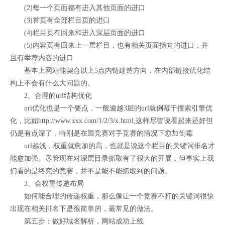
(2)每一个页面都有进入其他页面的进口
(3)首页有全部栏目页的进口
(4)栏目页有回来和进入深层页面的进口
(5)内容页有回来上一层栏目，也有相关页面指向的进口，并
且有举荐内容的进口
基本上网站能契合以上5点内链建造方向，在内部链接优化结
构上不会有什么大问题的。
2、合理的url结构优化
url优化也是一个要点，一般逾越3层的url就倒霉于搜索引擎优
化，比如http://www.xxx.com/1/2/3/x.html,这样尽管说看起来还好但
仍是有点深了，特别是在跟竞赛对手竞赛的情况下愈加倒霉
url越浅，权重就愈加的高，也就是说这个栏目的关键词排名才
能愈加强。尽管现在对深层目录抓取有了很大的开展，但事实上我
们看的是终究的竞赛，并不是能不能抓取到的问题。
3、会权重传递布局
如何能合理的传递权重，那么像让一个竞赛不打的关键词很快
出现在相关排名下是很简单的，最常见的做法。
第五步：做好域名解析，网站成功上线