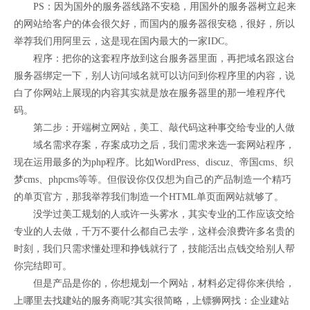
PS：因为国外的服务器线路不安稳，用国外的服务器树立起来
的网站给客户的体会很欠好，而国内的服务器很安稳，很好，所以
举荐我们用阿里云，这是现在国内最大的一家IDC。
程序：把你的这套程序放到这台服务器里面，再把域名跟这台
服务器绑定一下，别人访问域名就可以访问到你程序里的内容，说
白了你网站上展现的内容其实就是放在服务器里的那一堆程序代
码。
第二步：开端树立网站，美工、敲代码这种事交给专业的人做
域名需求存案，存案成功之后，我们需求来选一套网站程序，
现在运用最多的为php程序。比如WordPress、discuz、帝国cms、织
梦cms、phpcms等等。但假设你仅仅想为自己的产品制造一个精巧
的单页官方，那我举荐我们制造一个HTML单页面网站就够了。
没学过美工规划的人或许一头雾水，其实专业的工作应该交给
专业的人去做，千万不要什么都自己去学，这样会浪费许多名贵的
时刻，我们只需求懂处理和挣钱就行了，技能活出点钱交给别人帮
你完结即可。
但是产品是你的，你想规划一个网站，材料必定得你来供给，
上哪里去找建站的服务商呢?其实很简略，上镖狮网找：企业建站