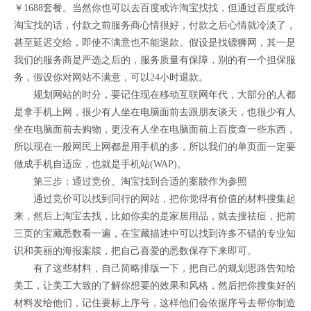
￥1688套餐。当然你也可以去百度或许淘宝找找，但通过百度或许
淘宝找的话，付款之前服务商心情很好，付款之后心情就冷淡了，
甚至延迟交给，即使不满意也不能退款。假设是找镖狮网，其一是
我们的服务商是严选之后的，服务质量有保障，别的有一个担保服
务，假设你对网站不满意，可以24小时退款。
规划网站的时分，要记住现在移动互联网年代，大部分的人都
是拿手机上网，很少有人坐在电脑面前去跟朋友谈天，也很少有人
坐在电脑面前去购物，更没有人坐在电脑面前上百度查一些东西，
所以现在一般网民上网都是用手机的多，所以我们的单页面一定要
做成手机自适应，也就是手机站(WAP)。
第三步：通过竞价、淘宝找到合适的案牍作为参照
通过竞价可以找到同行的网站，把你觉得有价值的材料搜集起
来，然后上淘宝去找，比如你卖的是家居用品，就去搜祛痘，把前
三页的宝藏悉数看一遍，在宝藏描述中可以找到许多不错的专业知
识和美丽的海报案牍，把自己喜爱的悉数保存下来即可。
有了这些材料，自己简略排版一下，把自己的规划思路告知给
美工，让美工大致的了解你想要的效果和风格，然后把你搜集好的
材料发给他们，记住要标上序号，这样他们会依据序号去帮你制造