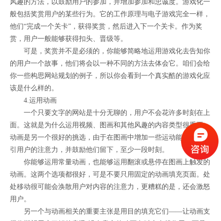
风趣的方法，以鼓励用户的参加，并增加参加和忠诚度。游戏化一
般包括奖赏用户的某些行为。它的工作原理与电子游戏完全一样，
他们“完成一个关卡”，获得奖赏，然后进入下一个关卡。作为奖
赏，用户一般能够获得扣头、晋级等。
可是，奖赏并不是必须的，你能够简略地运用游戏化去告知你
的用户一个故事，他们将会以一种不同的方法去体会它。咱们会给
你一些构思网站规划的例子，所以你会看到一个真实酷的游戏化应
该是什么样的。
4.运用动画
一个只要文字的网站是十分无聊的，用户不会花许多时刻在上
面。这就是为什么运用视频、图画和其他风趣的内容类型很重要。
动画是另一个很好的挑选，由于在图画中增加一些运动能够帮助招
引用户的注意力，并鼓励他们留下，至少一段时刻。
你能够运用常量动画，也能够运用翻滚或悬停在图画上触发的
动画。这两个选项都很好，可是不要只用固定的动画填充页面。处
处移动很可能会涣散用户对内容的注意力，更糟糕的是，还会激怒
用户。
另一个与动画相关的重要主张是用目的填充它们——让动画支