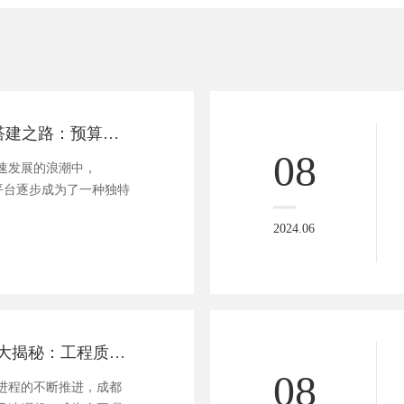
《探秘P2P平台搭建之路：预算揭秘，万元能行否？》
08
速发展的浪潮中，
贷平台逐步成为了一种独特
2024.06
成都质监站官网大揭秘：工程质量的守护者是如何炼成的？
08
进程的不断推进，成都