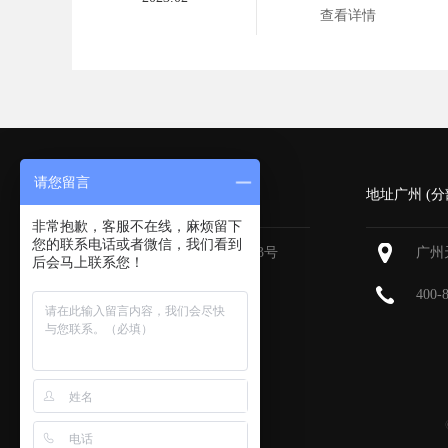
查看详情
请您留言
深圳 (总部)
地址广州 (分
非常抱歉，客服不在线，麻烦留下
您的联系电话或者微信，我们看到
深圳福田区深南大道6013号
广州
后会马上联系您！
中国有色大厦
713-715
400-
400-800-9385