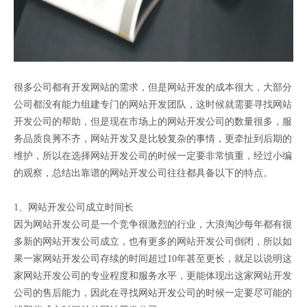
很多公司都有开发网站的需求，但是网站开发的成本很大，大部分
公司都没有能力组建专门的网站开发团队，这时候就需要寻找网站
开发公司的帮助，但是现在市场上的网站开发公司的数量很多，服
务品质良莠不齐，网站开发又是比较复杂的事情，更牵扯到后期的
维护，所以在选择网站开发公司的时候一定要非常慎重，经过小编
的观察，总结出靠谱的网站开发公司往往都具备以下的特点。
1、网站开发公司成立时间长
因为网站开发公司是一个竞争很激烈的行业，大浪淘沙每年都有很
多新的网站开发公司成立，也有更多的网站开发公司倒闭，所以如
果一家网站开发公司存续的时间超过10年甚至更长，就足以说明这
家网站开发公司的专业程度和服务水平，更能体现出这家网站开发
公司的售后能力，因此在寻找网站开发公司的时候一定要尽可能的