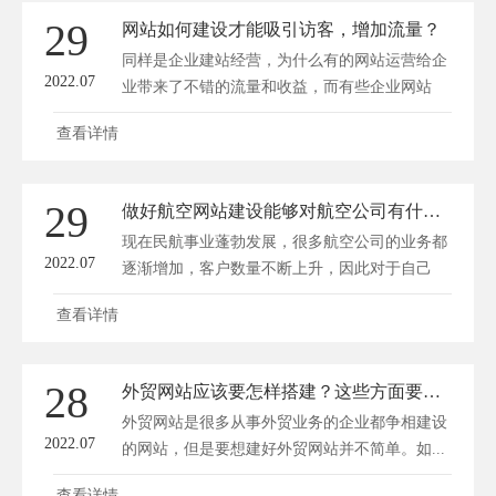
29
网站如何建设才能吸引访客，增加流量？
同样是企业建站经营，为什么有的网站运营给企
2022.07
业带来了不错的流量和收益，而有些企业网站
则...
查看详情
29
做好航空网站建设能够对航空公司有什么帮助
现在民航事业蓬勃发展，很多航空公司的业务都
2022.07
逐渐增加，客户数量不断上升，因此对于自己
网...
查看详情
28
外贸网站应该要怎样搭建？这些方面要做好！
外贸网站是很多从事外贸业务的企业都争相建设
2022.07
的网站，但是要想建好外贸网站并不简单。如...
查看详情