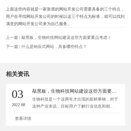
上面这些内容就是一家靠谱的网站开发公司需要具备的三个特点，
用户在寻找网站开发公司的时候以这三个特点为标准，就可以找到
满意的网站开发公司来为自己服务。
上一篇 |
敲黑板，生物科技网站建设这些方面要重点考虑！
下一篇 |
什么是响应式网站，具备哪些特点？
相关资讯
03
敲黑板，生物科技网站建设这些方面要重点考虑！
生物科技是一个这两年才出现的新鲜事物，对于
2022.08
这种产业来说，目标用户了解行业信息和相...
查看详情