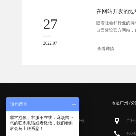
27
随着社会和行业的持
自己建设官方网站，
网络经济...
2022.07
查看详情
深圳 (总部)
地址广州 (分
请您留言
非常抱歉，客服不在线，麻烦留下
深圳福田区深南大道6013号
广州
您的联系电话或者微信，我们看到
中国有色大厦
713-715
后会马上联系您！
400-