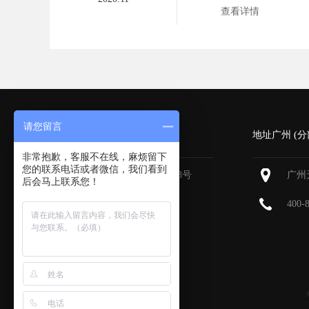
查看详情
请您留言
深圳 (总部)
地址广州 (分
非常抱歉，客服不在线，麻烦留下
您的联系电话或者微信，我们看到
深圳福田区深南大道6013号
广州
后会马上联系您！
中国有色大厦
713-715
400-
400-800-9385