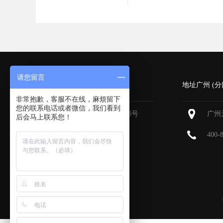
请您留言
深圳 (总部)
地址广州 (分
非常抱歉，客服不在线，麻烦留下
您的联系电话或者微信，我们看到
深圳福田区深南大道6013号
广州
后会马上联系您！
中国有色大厦
713-715
400-
400-800-9385