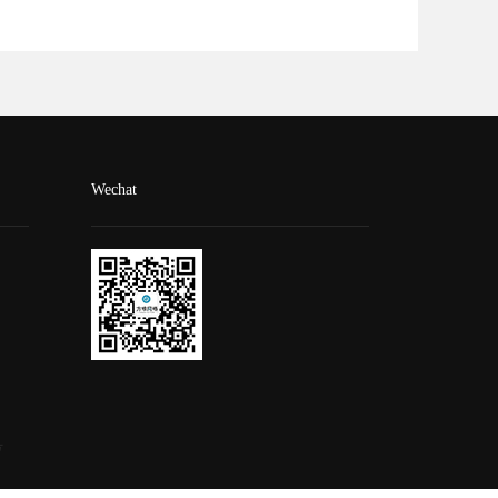
Wechat
号