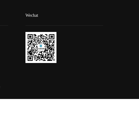
Wechat
号