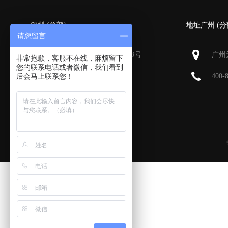
深圳 (总部)
地址广州 (分
请您留言
深圳福田区深南大道6013号
广州
非常抱歉，客服不在线，麻烦留下
中国有色大厦
713-715
您的联系电话或者微信，我们看到
400-
后会马上联系您！
400-800-9385