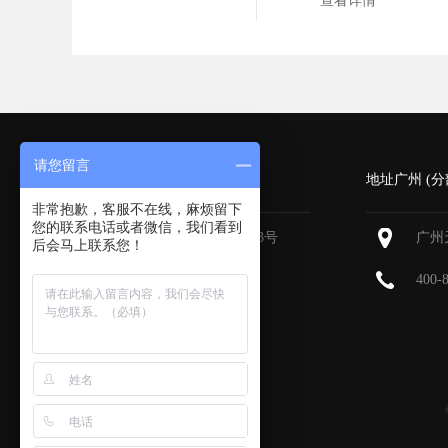
查看详情
请您留言
深圳 (总部)
地址广州 (分
非常抱歉，客服不在线，麻烦留下
您的联系电话或者微信，我们看到
深圳福田区深南大道6013号
广州
后会马上联系您！
中国有色大厦
713-715
400-
400-800-9385