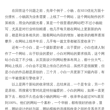
在回答这个问题之前，先举个例子，小杨，在SEO优化方面十
分擅长，小杨因为业务需要，上线了一个网站，这个网站制作的不
算精良，用业内的眼光看，算是一个很普通的网站吧!不过小杨能
写，尤其是对行业特别精通，他几乎每天都在网站上更新新的内
容，都是和业务相关的，随着网站内容的增加，被收录的概率逐渐
攀升，在网站上线半年后，几乎每一篇文章都被百度收录了!
还有一个小白，是一个摄影爱好者，出于爱好，小白也请人制
作了一个网站，出于职业的爱好，小白对网站的要求很高，这个网
站小白花了不少钱，从页面设计到网站整体布局上，都十分大气，
网站上线后，小白会不定期上传自己的作品，虽然不是很频繁，但
是小白的作品都是原创的，三个月，小白一共更新了30篇内容，有
近一半被搜索引擎收录了。
以上是两个新站的收录情况，总结来说，一个是专业，另一个
是原创。而搜索引擎对此是特别偏爱的，小白的网站，如果一直更
新下去，相信不久也会项小杨的网站一样，收录率会超过90%甚至
到100%。他们的网站一个素朴，一个华丽，都有很好的收录，显
然，网站设计的好与坏，网站模板的选择和收录之间的关系并不是