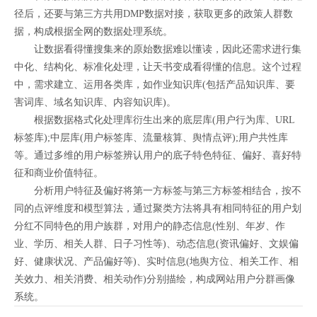
径后，还要与第三方共用DMP数据对接，获取更多的政策人群数
据，构成根据全网的数据处理系统。
让数据看得懂搜集来的原始数据难以懂读，因此还需求进行集
中化、结构化、标准化处理，让天书变成看得懂的信息。这个过程
中，需求建立、运用各类库，如作业知识库(包括产品知识库、要
害词库、域名知识库、内容知识库)。
根据数据格式化处理库衍生出来的底层库(用户行为库、URL
标签库);中层库(用户标签库、流量核算、舆情点评);用户共性库
等。通过多维的用户标签辨认用户的底子特色特征、偏好、喜好特
征和商业价值特征。
分析用户特征及偏好将第一方标签与第三方标签相结合，按不
同的点评维度和模型算法，通过聚类方法将具有相同特征的用户划
分红不同特色的用户族群，对用户的静态信息(性别、年岁、作
业、学历、相关人群、日子习性等)、动态信息(资讯偏好、文娱偏
好、健康状况、产品偏好等)、实时信息(地舆方位、相关工作、相
关效力、相关消费、相关动作)分别描绘，构成网站用户分群画像
系统。