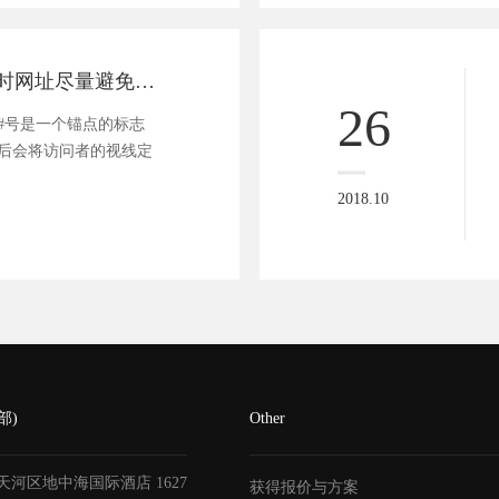
网站优化与建设时网址尽量避免使用哪些符号
26
的#号是一个锚点的标志
之后会将访问者的视线定
2018.10
部)
Other
天河区地中海国际酒店
1627
获得报价与方案