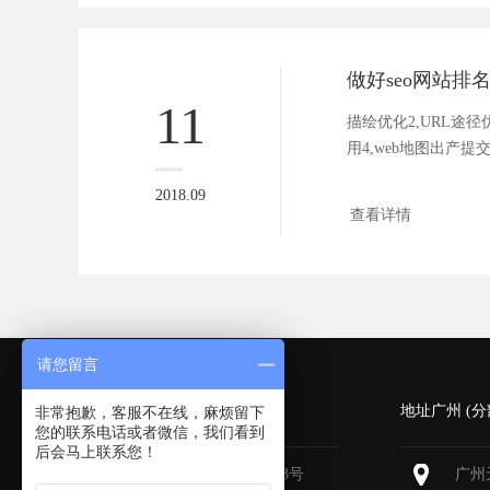
11
描绘优化2,URL途径
用4,web地图出产提
个，网...
2018.09
查看详情
请您留言
深圳 (总部)
地址广州 (分
非常抱歉，客服不在线，麻烦留下
您的联系电话或者微信，我们看到
后会马上联系您！
深圳福田区深南大道6013号
广州