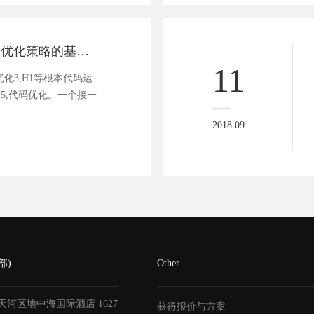
做好seo网站排名优化策略的基本要求
11
优化3,H1等根本代码运
交5,代码优化。一个接一
2018.09
部)
Other
天河区地中海国际酒店
1627
获得报价与方案