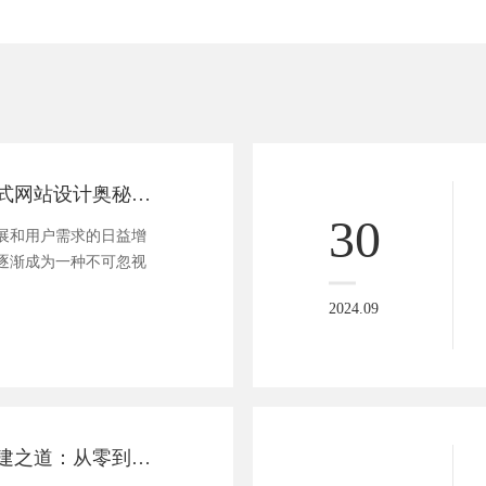
未来趋势：交互式网站设计奥秘解密，用户体验新境界！
30
展和用户需求的日益增
逐渐成为一种不可忽视
2024.09
探秘独立网站构建之道：从零到精通，你的个性化站点这样打造！