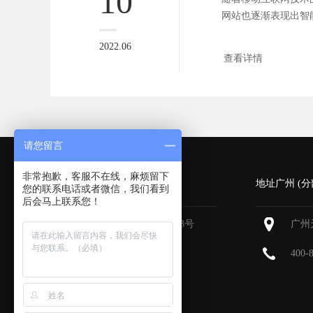
10
网站也逐渐表现出智
是目前客...
2022.06
查看详情
请您留言
非常抱歉，客服不在线，麻烦留下
深圳 (总部)
地址广州 (分
您的联系电话或者微信，我们看到
后会马上联系您！
深圳福田区深南大道6013号
广州
中国有色大厦
713-715
400-
400-800-9385