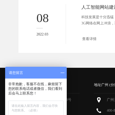
08
科技发展是十分迅猛
3G网络在网上冲浪，
络，互联网高...
2022.03
查看详情
请您留言
非常抱歉，客服不在线，麻烦留下
深圳 (总部)
地址广州 (分
您的联系电话或者微信，我们看到
后会马上联系您！
深圳福田区深南大道6013号
广州
中国有色大厦
713-715
400-