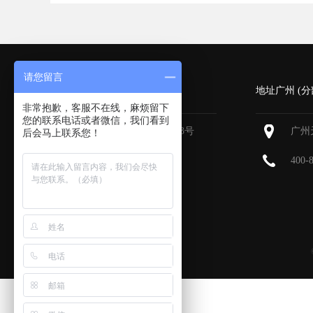
请您留言
深圳 (总部)
地址广州 (分
非常抱歉，客服不在线，麻烦留下
您的联系电话或者微信，我们看到
深圳福田区深南大道6013号
广州
后会马上联系您！
中国有色大厦
713-715
400-
400-800-9385