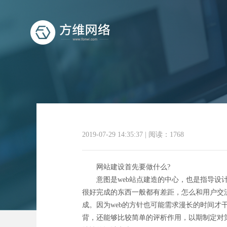
2019-07-29 14:35:37
|
阅读：1768
网站建设首先要做什么?
意图是web站点建造的中心，也是指导设计的
很好完成的东西一般都有差距，怎么和用户交
成。因为web的方针也可能需求漫长的时间
背，还能够比较简单的评析作用，以期制定对策