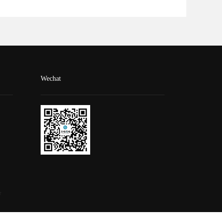
Wechat
号