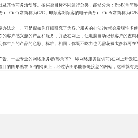
及其他商务活动等。按买卖目标不同进行分类，能够分为：BtoB(常简称
务)、CtoC(常简称为C2C，即顾客对顾客的电子商务)、CtoB(常简称为
法之一。可是假如你仔细研究了为客户服务的办法?你就会发现许多使
你的客户感兴趣的产品和服务，并放在网上，让电脑自动记载客户的查询
到你生产的产品的色彩、标准。相同，你既不吃力也无需花费太多就可在
一些专业的网络服务者(称为ISP，即网络服务提供商)在网上开设汇总信
醒目的图形贴在ISP的网页上，经过该图形能够链接您的网站，这样就有