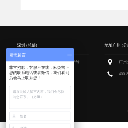
深圳 (总部)
地址广州 (分
请您留言
深圳福田区深南大道6013号
广州
非常抱歉，客服不在线，麻烦留下
中国有色大厦
713-715
您的联系电话或者微信，我们看到
400-
后会马上联系您！
400-800-9385