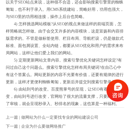
以关于SEO站点来说，这种很不合适，还会影响搜索引擎里的蜘蛛
匍匐，也不利于录入。用CMS系统建站，简略好用，功用也强大，
与SEO里的功用相连接，操作上后台也简略。
4) 怎样挑选网站模板?从SEO的视点来做这样的前端页面，怎
样简略就怎样做。由于会交叉许多的内容模块，这是宣扬和内容排
版需求的。不管是做标签使用、栏目布局、导航栏设，仍是做款式
标准、面包屑设置、全站内链，都要从SEO优化和用户的需求来布
局网站，这样让他们爱上我们的网站。
5) 定期更新网站文章内容。搜索引擎优化关键词怎样设定?有
问过自己这个问题么。搜索引擎优化怎样布局关键词?在自己心中
有这个答案么。网站更新的内容不光要有价值，还要有规律的进行
更新，这样才更便利蜘蛛匍匐，更新后并提交到搜索引擎录入。
6) 由站到号的改变。百度熊掌号的呈现，让SEO有着很大的改
变，由站到号进行改变，官网给了很大的流量支撑，只要内容通过
了审核，就会呈现秒录入、秒排名的现象，这也算是一种福利。
上一篇 |
做网站为什么一定要找专业的网站建设公司
下一篇 |
企业为什么要做网络推广