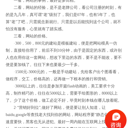
一看，网站的事例，最好是多而精。
二看，网站的经验，是不是老牌公司，看公司注册的时刻，有
的是九几年，真可谓“老”级别了，我们是07年，也有5年了，也
算“老”了吧，只需观念新就行。只需是以后能找到这个公司，就不
怕没有服务，心里就有了踏实感。
三看，网站的价格。
·300，500，800元的建站是模板建站，便是把网站模具一仿
制，直接给你用了，前后不到10分钟，由于是固定的东西，或许别
人也在用你这一套网站，想改下里边的东西，要不是不能改，要不
便是要加钱了。往往下来也要最少一千多。
·1500元-3000元的，一般是手动建站，先给客户出个图看看，
做程序，交工，价格高的，还再做一下根本的推行和营销。
·3000以上的，往往是参加开篇flash动画的，美工要求十分
高，制作精巧的，往往在5000以上，需要手绘图形的，8000以上
了。少了这个价格，做工必定不好，毕竟时刻本钱在哪儿放着呢。
2·“营销好到位”,做好了网站，便是要让别人知道，让
baidu,google等查找老大找到你的网站，网站程序要“静态化”，翻开
速度要快，黑客也无从进犯。最好一周内能在互联网上找到你网