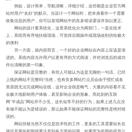
例如，设计简单，导航清晰，详细介绍，这些都是企业官方网
站对用户“友好”的默示。当设计一个网站时，把本身看作一个需要
收集信息的用户，你可以发现网站中的良多错误谬误并加以更正。
网站的设计要系统化，这里系统化分为两部门，一是在技术
上，系统而有序地扶植现场，可觉得后期操作或现场改削供给极大
的便利
另一方面，就内容而言，一个好的企业网站在内容上应该是渐
进的。系统内容允许用户以更有序的方式阅读，并对浏览后的成功
作出清晰的第一印象。
保证网站是完整的，有些人可能认为这是无聊的一句话。已经
上线的网站不完整吗?当然，也有良多网站打点员会由于慌忙或各
类原因无法完成网站在线，这对企业很是晦气，大量的内容看不见
会极大地影响用户体验，甚至影响企业的形象。而此刻的互联
网“半成品”网站并不少见，这长短常不好的行为，如果上述几点没
有做不能认为是错误的，那么如果不能保证网站的完整性是绝对错
误的。
网站扶植当然不仅仅是技术性的工作，更多的工具需要站长在
项目开展的初期就要注意到各方面的问题，如果因为前期的疏忽让