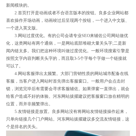
新闻模块的。
2.首页打开是动画或者不合语言版本的按钮。良多企业网站都
喜欢操作开场动画，动画竣过后呈现两个按钮，一个进入中文版、
一个进入英文版。
3.网站过度优化。有的公司会请专业SEO来辅佐公司网站做优
化，这类网站有两个通病，一是网站底部堆砌大量关头字;二是新
闻内链太多。我们把这种环境叫做过度优化。一般环境搜索引擎是
按照文字内容判断关头字的，而且取3-5个字每个字做一个链接就
可以了。
4.网站客服弹出太频繁。大部门营销性质的网站城市配备在线
客服，当客户进入网站时首先弹出客服窗口。一般用户会点击封
锁，浏览完毕后有需要会寻求客服辅佐。如果弹窗一直弹出，就会
给客户造成不好的体验。河东网站拔擢建议把客服窗口放在精明的
位置，而并非频繁弹出。
5.友情链接是放置。良多网站没有将网站友情链接操作起来，
只单向链接几个门户网站。河东网站拔擢建议多交流友情链接，这
个是排名的关头。