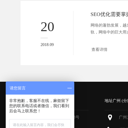
SEO优化需要
20
网络的蓬勃发展，越
轨，网络中的巨大用
就是无限的商...
2018.09
查看详情
请您留言
非常抱歉，客服不在线，麻烦留下
深圳 (总部)
地址广州 (分
您的联系电话或者微信，我们看到
后会马上联系您！
深圳福田区深南大道6013号
广州
中国有色大厦
713-715