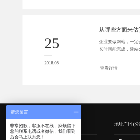
25
企业要做网站，一定
长时间能完成，建站
否合理，我...
2018.08
查看详情
请您留言
深圳 (总部)
地址广州 (分
非常抱歉，客服不在线，麻烦留下
您的联系电话或者微信，我们看到
后会马上联系您！