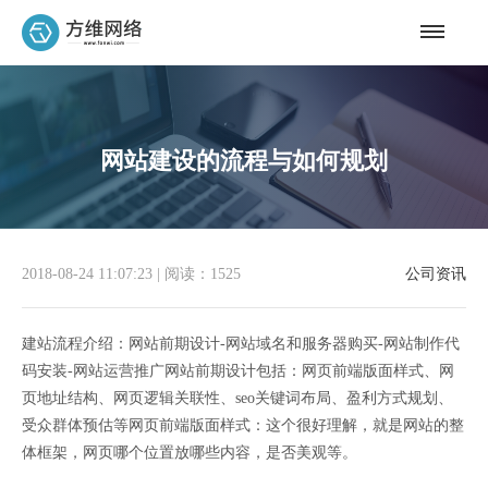
网站建设的流程与如何规划
2018-08-24 11:07:23
|
阅读：1525
公司资讯
建站流程介绍：网站前期设计-网站域名和服务器购买-网站制作代
码安装-网站运营推广网站前期设计包括：网页前端版面样式、网
页地址结构、网页逻辑关联性、seo关键词布局、盈利方式规划、
受众群体预估等网页前端版面样式：这个很好理解，就是网站的整
体框架，网页哪个位置放哪些内容，是否美观等。