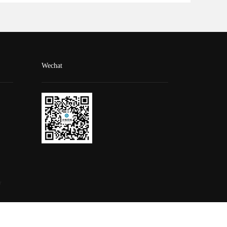
Wechat
号