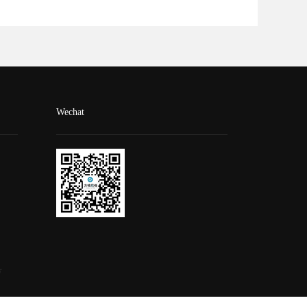
Wechat
号