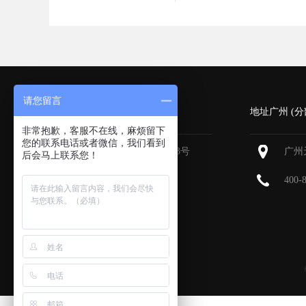
请您留言
深圳 (总部)
地址广州 (分
非常抱歉，客服不在线，麻烦留下
您的联系电话或者微信，我们看到
深圳福田区深南大道6013号
广州
后会马上联系您！
中国有色大厦
713-715
400-
400-800-9385