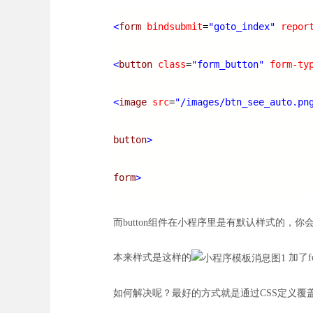
<
form
bindsubmit
=
"goto_index"
repor
<
button
class
=
"form_button"
form-ty
<
image
src
=
"/images/btn_see_auto.pn
button
>
form
>
而button组件在小程序里是有默认样式的，
本来样式是这样的
加了f
如何解决呢？最好的方式就是通过CSS定义覆盖