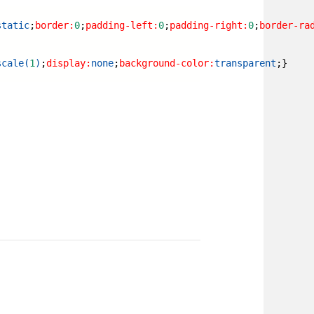
static
;
border:
0
;
padding-left:
0
;
padding-right:
0
;
border-ra
scale(
1
)
;
display:
none
;
background-color:
transparent
;}