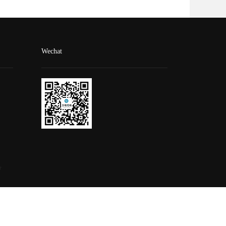
Wechat
号