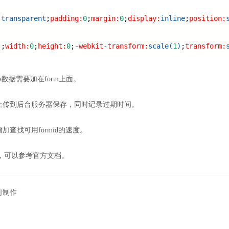
:
transparent
;
padding:
0
;
margin:
0
;
display:
inline
;
position:
'
;
width:
0
;
height:
0
;
-webkit-transform:
scale(
1
)
;
transform:
数据需要加在form上面。
都上传到后台服务器保存，同时记录过期时间。
加查找可用formid的速度。
，可以参考官方文档。
何制作