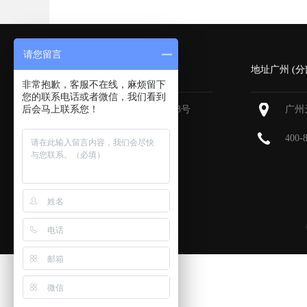
请您留言
深圳 (总部)
地址广州 (分
非常抱歉，客服不在线，麻烦留下
您的联系电话或者微信，我们看到
后会马上联系您！
深圳福田区深南大道6013号
广州
中国有色大厦
713-715
400-
400-800-9385